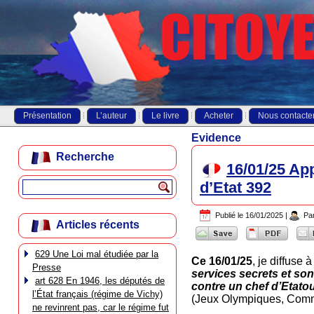
Présentation
L’auteur
Le livre
Acheter
Nous contacte
Evidence
Recherche
16/01/25 App
d’Etat 392
Publié le
16/01/2025
|
Pa
Articles récents
629 Une Loi mal étudiée par la
Ce 16/01/25
, je diffuse
Presse
services secrets et son
art 628 En 1946, les députés de
contre un chef d’Etat
ou
l’État français (régime de Vichy)
(Jeux Olympiques, Commé
ne revinrent pas, car le régime fut