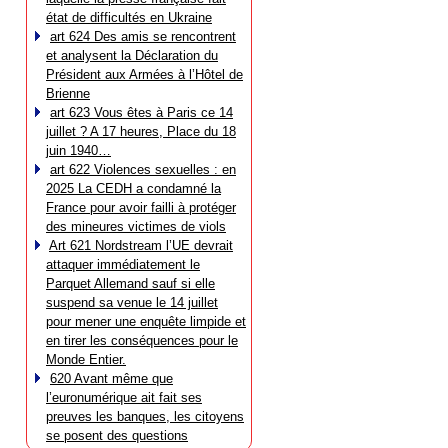
état de difficultés en Ukraine
art 624 Des amis se rencontrent
et analysent la Déclaration du
Président aux Armées à l’Hôtel de
Brienne
art 623 Vous êtes à Paris ce 14
juillet ? A 17 heures, Place du 18
juin 1940…
art 622 Violences sexuelles : en
2025 La CEDH a condamné la
France pour avoir failli à protéger
des mineures victimes de viols
Art 621 Nordstream l’UE devrait
attaquer immédiatement le
Parquet Allemand sauf si elle
suspend sa venue le 14 juillet
pour mener une enquête limpide et
en tirer les conséquences pour le
Monde Entier.
620 Avant même que
l’euronumérique ait fait ses
preuves les banques, les citoyens
se posent des questions