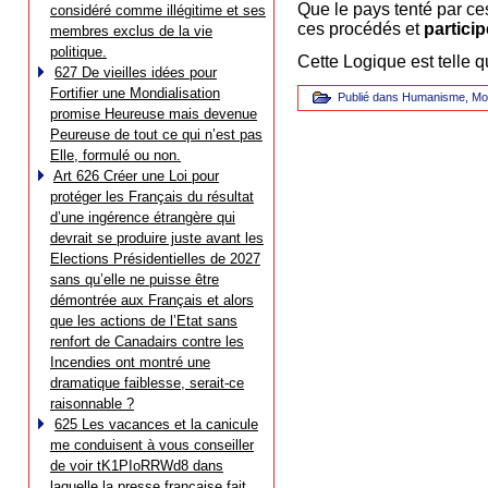
Que le pays tenté par c
considéré comme illégitime et ses
ces procédés et
partici
membres exclus de la vie
politique.
Cette Logique est telle 
627 De vieilles idées pour
Fortifier une Mondialisation
Publié dans
Humanisme
,
Mo
promise Heureuse mais devenue
Peureuse de tout ce qui n’est pas
Elle, formulé ou non.
Art 626 Créer une Loi pour
protéger les Français du résultat
d’une ingérence étrangère qui
devrait se produire juste avant les
Elections Présidentielles de 2027
sans qu’elle ne puisse être
démontrée aux Français et alors
que les actions de l’Etat sans
renfort de Canadairs contre les
Incendies ont montré une
dramatique faiblesse, serait-ce
raisonnable ?
625 Les vacances et la canicule
me conduisent à vous conseiller
de voir tK1PIoRRWd8 dans
laquelle la presse française fait