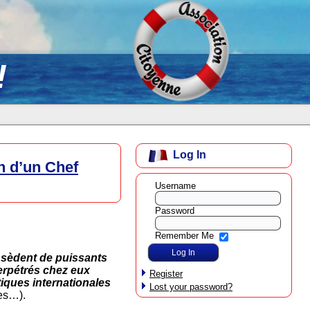
!
Log In
on d’un Chef
Username
Password
Remember Me
ssèdent de puissants
perpétrés chez eux
Register
iques internationales
Lost your password?
es…).