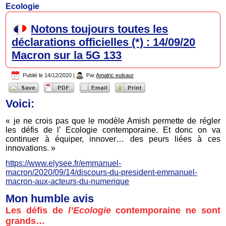
Ecologie
Notons toujours toutes les
déclarations officielles (*) : 14/09/20
Macron sur la 5G 133
Publié le
14/12/2020
|
Par
Amalric eulsaur
Voici:
« je ne crois pas que le modèle Amish permette de régler
les défis de l’ Ecologie contemporaine. Et donc on va
continuer à équiper, innover… des peurs liées à ces
innovations. »
https://www.elysee.fr/emmanuel-
macron/2020/09/14/discours-du-president-emmanuel-
macron-aux-acteurs-du-numerique
Mon humble avis
Les défis de
l’Ecologie
contemporaine ne sont
grands…