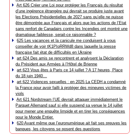
Art 626 Créer une Loi pour protéger les Français du résultat
d’une ingérence étrangère qui devrait se produire juste avant
les Elections Présidentielles de 2027 sans qu’elle ne puisse
être démontrée aux Français et alors que les actions de l’Etat
sans renfort de Canadairs contre les Incendies ont montré une
dramatique faiblesse, serait-ce raisonnable ?
625 Les vacances et la canicule me conduisent à vous
conseiller de voir tK1PIoRRWd8 dans laquelle la presse
française fait état de difficultés en Ukraine
art 624 Des amis se rencontrent et analysent la Déclaration
du Président aux Armées à l’Hôtel de Brienne
art 623 Vous êtes à Paris ce 14 juillet ? A 17 heures, Place
du 18 juin 1940…
art 622 Violences sexuelles : en 2025 La CEDH a condamné
la France pour avoir failli à protéger des mineures victimes de
viols
Art 621 Nordstream l’UE devrait attaquer immédiatement le
Parquet Allemand sauf si elle suspend sa venue le 14 juillet
pour mener une enquête limpide et en tirer les conséquences
pour le Monde Entier.
620 Avant même que l’euronumérique ait fait ses preuves les
banques, les citoyens se posent des questions