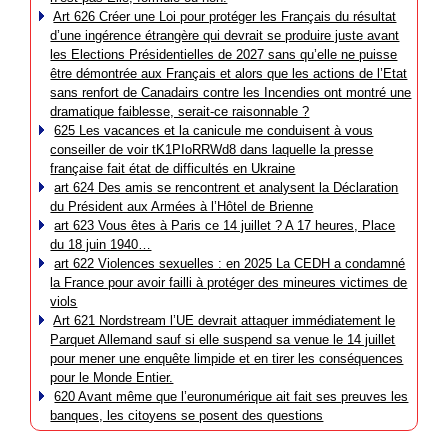
Art 626 Créer une Loi pour protéger les Français du résultat
d’une ingérence étrangère qui devrait se produire juste avant
les Elections Présidentielles de 2027 sans qu’elle ne puisse
être démontrée aux Français et alors que les actions de l’Etat
sans renfort de Canadairs contre les Incendies ont montré une
dramatique faiblesse, serait-ce raisonnable ?
625 Les vacances et la canicule me conduisent à vous
conseiller de voir tK1PIoRRWd8 dans laquelle la presse
française fait état de difficultés en Ukraine
art 624 Des amis se rencontrent et analysent la Déclaration
du Président aux Armées à l’Hôtel de Brienne
art 623 Vous êtes à Paris ce 14 juillet ? A 17 heures, Place
du 18 juin 1940…
art 622 Violences sexuelles : en 2025 La CEDH a condamné
la France pour avoir failli à protéger des mineures victimes de
viols
Art 621 Nordstream l’UE devrait attaquer immédiatement le
Parquet Allemand sauf si elle suspend sa venue le 14 juillet
pour mener une enquête limpide et en tirer les conséquences
pour le Monde Entier.
620 Avant même que l’euronumérique ait fait ses preuves les
banques, les citoyens se posent des questions