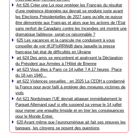
Art 626 Créer une Loi pour protéger les Français du résultat
d’une ingérence étrangère qui devrait se produire juste avant
les Elections Présidentielles de 2027 sans qu’elle ne puisse
être démontrée aux Français et alors que les actions de l’Etat
sans renfort de Canadairs contre les Incendies ont montré une
dramatique faiblesse, serait-ce raisonnable ?
625 Les vacances et la canicule me conduisent à vous
conseiller de voir tK1PIoRRWd8 dans laquelle la presse
française fait état de difficultés en Ukraine
art 624 Des amis se rencontrent et analysent la Déclaration
du Président aux Armées à l’Hôtel de Brienne
art 623 Vous êtes à Paris ce 14 juillet ? A 17 heures, Place
du 18 juin 1940…
art 622 Violences sexuelles : en 2025 La CEDH a condamné
la France pour avoir failli à protéger des mineures victimes de
viols
Art 621 Nordstream l’UE devrait attaquer immédiatement le
Parquet Allemand sauf si elle suspend sa venue le 14 juillet
pour mener une enquête limpide et en tirer les conséquences
pour le Monde Entier.
620 Avant même que l’euronumérique ait fait ses preuves les
banques, les citoyens se posent des questions