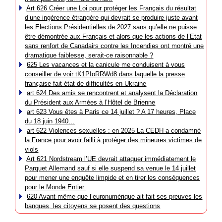
Art 626 Créer une Loi pour protéger les Français du résultat
d’une ingérence étrangère qui devrait se produire juste avant
les Elections Présidentielles de 2027 sans qu’elle ne puisse
être démontrée aux Français et alors que les actions de l’Etat
sans renfort de Canadairs contre les Incendies ont montré une
dramatique faiblesse, serait-ce raisonnable ?
625 Les vacances et la canicule me conduisent à vous
conseiller de voir tK1PIoRRWd8 dans laquelle la presse
française fait état de difficultés en Ukraine
art 624 Des amis se rencontrent et analysent la Déclaration
du Président aux Armées à l’Hôtel de Brienne
art 623 Vous êtes à Paris ce 14 juillet ? A 17 heures, Place
du 18 juin 1940…
art 622 Violences sexuelles : en 2025 La CEDH a condamné
la France pour avoir failli à protéger des mineures victimes de
viols
Art 621 Nordstream l’UE devrait attaquer immédiatement le
Parquet Allemand sauf si elle suspend sa venue le 14 juillet
pour mener une enquête limpide et en tirer les conséquences
pour le Monde Entier.
620 Avant même que l’euronumérique ait fait ses preuves les
banques, les citoyens se posent des questions