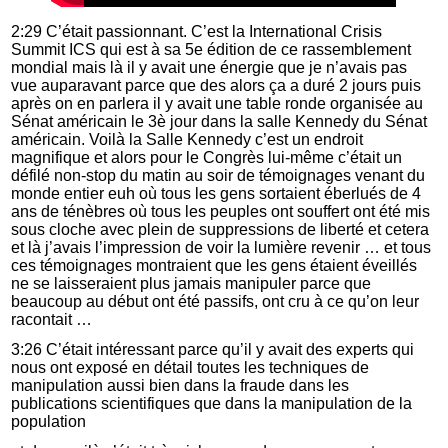
2:29 C’était passionnant. C’est la International Crisis
Summit ICS qui est à sa 5e édition de ce rassemblement
mondial mais là il y avait une énergie que je n’avais pas
vue auparavant parce que des alors ça a duré 2 jours puis
après on en parlera il y avait une table ronde organisée au
Sénat américain le 3è jour dans la salle Kennedy du Sénat
américain. Voilà la Salle Kennedy c’est un endroit
magnifique et alors pour le Congrès lui-même c’était un
défilé non-stop du matin au soir de témoignages venant du
monde entier euh où tous les gens sortaient éberlués de 4
ans de ténèbres où tous les peuples ont souffert ont été mis
sous cloche avec plein de suppressions de liberté et cetera
et là j’avais l’impression de voir la lumière revenir … et tous
ces témoignages montraient que les gens étaient éveillés
ne se laisseraient plus jamais manipuler parce que
beaucoup au début ont été passifs, ont cru à ce qu’on leur
racontait …
3:26 C’était intéressant parce qu’il y avait des experts qui
nous ont exposé en détail toutes les techniques de
manipulation aussi bien dans la fraude dans les
publications scientifiques que dans la manipulation de la
population