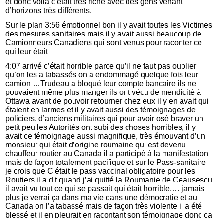
et donc voilà c’était très riche avec des gens venant
d’horizons très différents.
Sur le plan 3:56 émotionnel bon il y avait toutes les Victimes
des mesures sanitaires mais il y avait aussi beaucoup de
Camionneurs Canadiens qui sont venus pour raconter ce
qui leur était
4:07 arrivé c’était horrible parce qu’il ne faut pas oublier
qu’on les a tabassés on a endommagé quelque fois leur
camion …Trudeau a bloqué leur compte bancaire ils ne
pouvaient même plus manger ils ont vécu de mendicité à
Ottawa avant de pouvoir retourner chez eux il y en avait qui
étaient en larmes et il y avait aussi des témoignages de
policiers, d’anciens militaires qui pour avoir osé braver un
petit peu les Autorités ont subi des choses horribles, il y
avait ce témoignage aussi magnifique, très émouvant d’un
monsieur qui était d’origine roumaine qui est devenu
chauffeur routier au Canada il a participé à la manifestation
mais de façon totalement pacifique et sur le Pass-sanitaire
je crois que C’était le pass vaccinal obligatoire pour les
Routiers il a dit quand j’ai quitté la Roumanie de Ceausescu
il avait vu tout ce qui se passait qui était horrible,… jamais
plus je verrai ça dans ma vie dans une démocratie et au
Canada on l’a tabassé mais de façon très violente il a été
blessé et il en pleurait en racontant son témoignage donc ça