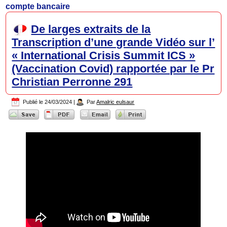
compte bancaire
De larges extraits de la
Transcription d’une grande Vidéo sur l’
« International Crisis Summit ICS »
(Vaccination Covid) rapportée par le Pr
Christian Perronne 291
Publié le
24/03/2024
|
Par
Amalric eulsaur