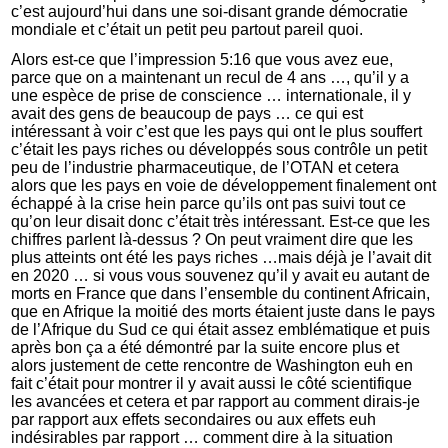
c’est aujourd’hui dans une soi-disant grande démocratie
mondiale et c’était un petit peu partout pareil quoi.
Alors est-ce que l’impression 5:16 que vous avez eue,
parce que on a maintenant un recul de 4 ans …, qu’il y a
une espèce de prise de conscience … internationale, il y
avait des gens de beaucoup de pays … ce qui est
intéressant à voir c’est que les pays qui ont le plus souffert
c’était les pays riches ou développés sous contrôle un petit
peu de l’industrie pharmaceutique, de l’OTAN et cetera
alors que les pays en voie de développement finalement ont
échappé à la crise hein parce qu’ils ont pas suivi tout ce
qu’on leur disait donc c’était très intéressant. Est-ce que les
chiffres parlent là-dessus ? On peut vraiment dire que les
plus atteints ont été les pays riches …mais déjà je l’avait dit
en 2020 … si vous vous souvenez qu’il y avait eu autant de
morts en France que dans l’ensemble du continent Africain,
que en Afrique la moitié des morts étaient juste dans le pays
de l’Afrique du Sud ce qui était assez emblématique et puis
après bon ça a été démontré par la suite encore plus et
alors justement de cette rencontre de Washington euh en
fait c’était pour montrer il y avait aussi le côté scientifique
les avancées et cetera et par rapport au comment dirais-je
par rapport aux effets secondaires ou aux effets euh
indésirables par rapport … comment dire à la situation