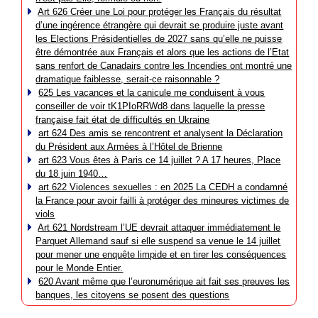
Art 626 Créer une Loi pour protéger les Français du résultat
d’une ingérence étrangère qui devrait se produire juste avant
les Elections Présidentielles de 2027 sans qu’elle ne puisse
être démontrée aux Français et alors que les actions de l’Etat
sans renfort de Canadairs contre les Incendies ont montré une
dramatique faiblesse, serait-ce raisonnable ?
625 Les vacances et la canicule me conduisent à vous
conseiller de voir tK1PIoRRWd8 dans laquelle la presse
française fait état de difficultés en Ukraine
art 624 Des amis se rencontrent et analysent la Déclaration
du Président aux Armées à l’Hôtel de Brienne
art 623 Vous êtes à Paris ce 14 juillet ? A 17 heures, Place
du 18 juin 1940…
art 622 Violences sexuelles : en 2025 La CEDH a condamné
la France pour avoir failli à protéger des mineures victimes de
viols
Art 621 Nordstream l’UE devrait attaquer immédiatement le
Parquet Allemand sauf si elle suspend sa venue le 14 juillet
pour mener une enquête limpide et en tirer les conséquences
pour le Monde Entier.
620 Avant même que l’euronumérique ait fait ses preuves les
banques, les citoyens se posent des questions