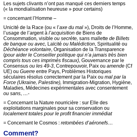
Les sujets clivants n’ont pas manqué ces derniers temps
(« la mondialisation heureuse » pour certains)
= concernant l’Homme –
Unicité de la Race (ou « l’
axe du mal
»), Droits de l’Homme,
l’usage de l’argent à
l’acquisition
de Biens de
Consommation
,
visible
ou secrète,
sans mallette
de Billets
de banque ou
avec,
Laïcité
ou Malédiction
, Spiritualité ou
Déchéance volontaire
, Organisation de la Transparence
(
pour aider le Conseiller politique qui n’a jamais très bien
compris tous ces imprimés fiscaux)
, Gouvernance par le
Consensus
ou les 49-3
, Contrepouvoir, Paix ou
amende
(Cf
UE) ou
Guerre
entre Pays, Problèmes Historiques
séculaires résolus correctement par la Paix ou
mal par la
Force (Ukraine, Palestine),
Immigration-Migration, Hygiène,
Maladies, Médecines expérimentales avec consentement
ou sans
, …-
= Concernant la Nature nourricière : sur Elle des
exploitations marginales pour sa conservation ou
localement totales pour le profit financier immédiat
= Concernant le Cosmos :
retombées d’aéronefs
…
Comment?