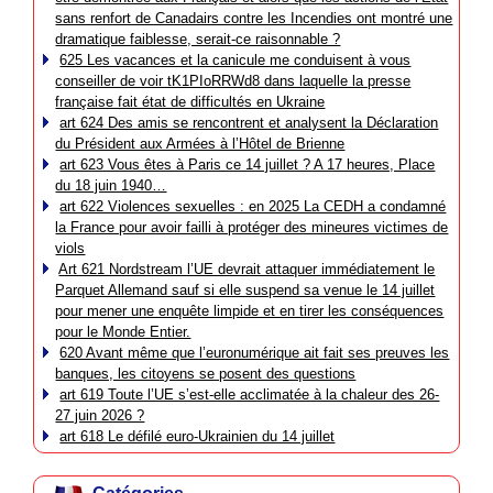
sans renfort de Canadairs contre les Incendies ont montré une
dramatique faiblesse, serait-ce raisonnable ?
625 Les vacances et la canicule me conduisent à vous
conseiller de voir tK1PIoRRWd8 dans laquelle la presse
française fait état de difficultés en Ukraine
art 624 Des amis se rencontrent et analysent la Déclaration
du Président aux Armées à l’Hôtel de Brienne
art 623 Vous êtes à Paris ce 14 juillet ? A 17 heures, Place
du 18 juin 1940…
art 622 Violences sexuelles : en 2025 La CEDH a condamné
la France pour avoir failli à protéger des mineures victimes de
viols
Art 621 Nordstream l’UE devrait attaquer immédiatement le
Parquet Allemand sauf si elle suspend sa venue le 14 juillet
pour mener une enquête limpide et en tirer les conséquences
pour le Monde Entier.
620 Avant même que l’euronumérique ait fait ses preuves les
banques, les citoyens se posent des questions
art 619 Toute l’UE s’est-elle acclimatée à la chaleur des 26-
27 juin 2026 ?
art 618 Le défilé euro-Ukrainien du 14 juillet