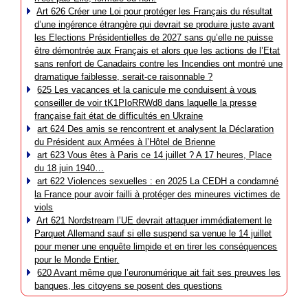
Art 626 Créer une Loi pour protéger les Français du résultat
d’une ingérence étrangère qui devrait se produire juste avant
les Elections Présidentielles de 2027 sans qu’elle ne puisse
être démontrée aux Français et alors que les actions de l’Etat
sans renfort de Canadairs contre les Incendies ont montré une
dramatique faiblesse, serait-ce raisonnable ?
625 Les vacances et la canicule me conduisent à vous
conseiller de voir tK1PIoRRWd8 dans laquelle la presse
française fait état de difficultés en Ukraine
art 624 Des amis se rencontrent et analysent la Déclaration
du Président aux Armées à l’Hôtel de Brienne
art 623 Vous êtes à Paris ce 14 juillet ? A 17 heures, Place
du 18 juin 1940…
art 622 Violences sexuelles : en 2025 La CEDH a condamné
la France pour avoir failli à protéger des mineures victimes de
viols
Art 621 Nordstream l’UE devrait attaquer immédiatement le
Parquet Allemand sauf si elle suspend sa venue le 14 juillet
pour mener une enquête limpide et en tirer les conséquences
pour le Monde Entier.
620 Avant même que l’euronumérique ait fait ses preuves les
banques, les citoyens se posent des questions