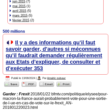
juin 2015
(7)
mai 2015
(1)
avril 2015
(5)
mars 2015
(5)
février 2015
(2)
500 millions
Il y a des informations qu’il faut
savoir garder, d’autres si méconnues
qu’il faudrait demander régulièrement
aux Etats d’expliquer, de consulter et
d’exécuter 353
Publié le
13/08/2024
|
Par
Amalric eulsaur
Garder : Frexit
2018/01/22 bfmtv.com/politique/elysee/pour-
macron-la-france-aurait-probablement-vote-pour-une-sortie-
de-l-ue-en-cas-de-vote-sur-le-frexit_AN-
201801220023.html