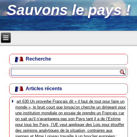
Sauvons le pays !
Recherche
Articles récents
art 630 Un proverbe Français dit « il faut de tout pour faire un
monde », le bruit court que lorsqu’on cherche un dirigeant pour
une institution mondiale on essaie de prendre un Français car
on sait qu’il n’avantagera pas son Pays tant il a de l’Estime
pour tous les Pays, l’UE veut appliquer des Lois pour étouffer
des opinions analytiques de la situation, contraires aux
siennes et Mme Loiseau travaille à un bouclier européen :