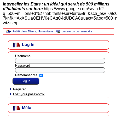
Interpeller les Etats
:
un idéal qui serait de
500 millions
d’habitants sur terre
https://www.google.com/search?
q=500+millions+d%27habitants+sur+terre&lr=&sca_esv
7knfKHAxXSUaQEHV0eCAgQ4dUDCA8&uact=5&oq=500+mil
wiz-serp
Publié dans
Divers
,
Humanisme
|
Laisser un commentaire
Log In
Username
Password
Remember Me
Register
Lost your password?
Méta