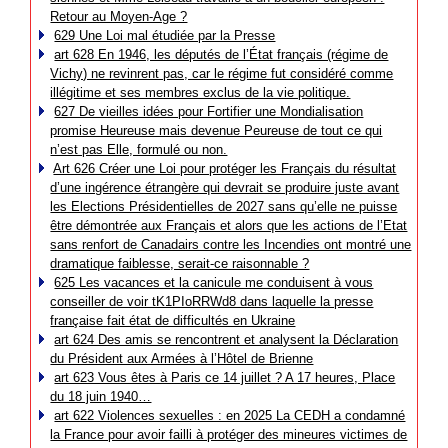
Retour au Moyen-Age ?
629 Une Loi mal étudiée par la Presse
art 628 En 1946, les députés de l’État français (régime de
Vichy) ne revinrent pas, car le régime fut considéré comme
illégitime et ses membres exclus de la vie politique.
627 De vieilles idées pour Fortifier une Mondialisation
promise Heureuse mais devenue Peureuse de tout ce qui
n’est pas Elle, formulé ou non.
Art 626 Créer une Loi pour protéger les Français du résultat
d’une ingérence étrangère qui devrait se produire juste avant
les Elections Présidentielles de 2027 sans qu’elle ne puisse
être démontrée aux Français et alors que les actions de l’Etat
sans renfort de Canadairs contre les Incendies ont montré une
dramatique faiblesse, serait-ce raisonnable ?
625 Les vacances et la canicule me conduisent à vous
conseiller de voir tK1PIoRRWd8 dans laquelle la presse
française fait état de difficultés en Ukraine
art 624 Des amis se rencontrent et analysent la Déclaration
du Président aux Armées à l’Hôtel de Brienne
art 623 Vous êtes à Paris ce 14 juillet ? A 17 heures, Place
du 18 juin 1940…
art 622 Violences sexuelles : en 2025 La CEDH a condamné
la France pour avoir failli à protéger des mineures victimes de