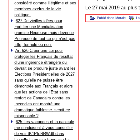
considéré comme illégitime et ses
Le 27 mai 2019 au plus t
membres exclus de la vie
politique.
Publié dans
Morale
|
La
627 De vieilles idées pour
Fortifier une Mondialisation
promise Heureuse mais devenue
Peureuse de tout ce qui n’est pas
Elle, formulé ou non.
Art 626 Créer une Loi pour
protéger les Français du résultat
d’une ingérence étrangère qui
devrait se produire juste avant les
Elections Présidentielles de 2027
sans qu’elle ne puisse être
démontrée aux Français et alors
que les actions de l’Etat sans
renfort de Canadairs contre les
Incendies ont montré une
dramatique faiblesse, serait-ce
raisonnable ?
625 Les vacances et la canicule
me conduisent à vous conseiller
de voir tK1PIoRRWd8 dans
laquelle la presse française fait