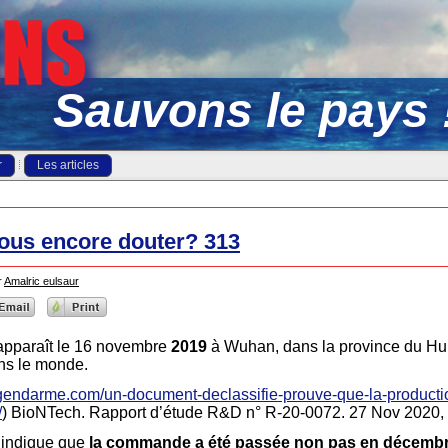
Sauvons le pays 
r
Les articles
vous encore douter? 313
r
Amalric eulsaur
 apparaît le 16 novembre
2019
à Wuhan, dans la province du Hub
ns le monde.
-gendarme.com/un-document-declassifie-prouve-que-la-productio
/
) BioNTech. Rapport d’étude R&D n° R-20-0072. 27 Nov 2020, 
t indique que
la commande a été passée non pas en décembr