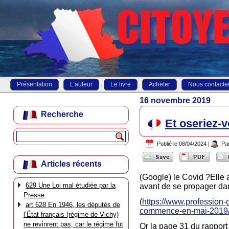
Présentation
L’auteur
Le livre
Acheter
Nous contacte
16 novembre 2019
Recherche
Et oseriez-
Publié le
08/04/2024
|
Pa
Articles récents
(Google) le Covid ?Elle
629 Une Loi mal étudiée par la
avant de se propager da
Presse
(
https://www.profession
art 628 En 1946, les députés de
commence-en-mai-2019
l’État français (régime de Vichy)
ne revinrent pas, car le régime fut
Or la page 31 du rappor