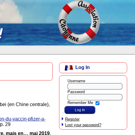
!
Log In
Username
Password
Remember Me
ei (en Chine centrale),
n-du-vaccin-pfizer-a-
Register
p. 29
Lost your password?
e, mais en… mai 2019
.