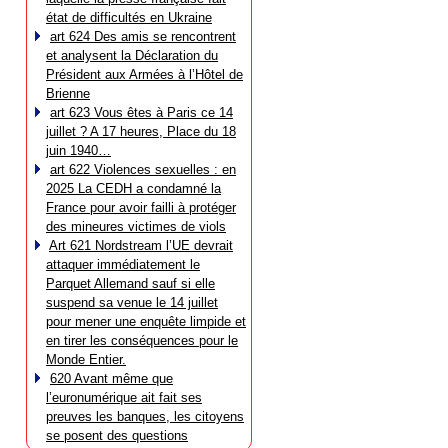
état de difficultés en Ukraine
art 624 Des amis se rencontrent
et analysent la Déclaration du
Président aux Armées à l’Hôtel de
Brienne
art 623 Vous êtes à Paris ce 14
juillet ? A 17 heures, Place du 18
juin 1940…
art 622 Violences sexuelles : en
2025 La CEDH a condamné la
France pour avoir failli à protéger
des mineures victimes de viols
Art 621 Nordstream l’UE devrait
attaquer immédiatement le
Parquet Allemand sauf si elle
suspend sa venue le 14 juillet
pour mener une enquête limpide et
en tirer les conséquences pour le
Monde Entier.
620 Avant même que
l’euronumérique ait fait ses
preuves les banques, les citoyens
se posent des questions