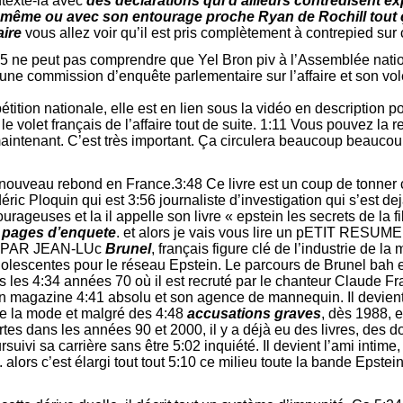
texte-là avec
des déclarations qui d’ailleurs contredisent ex
i-même ou avec son entourage proche Ryan de Rochill tout ça
aire
vous allez voir qu’il est pris complètement à contrepied sur c
55 ne peut pas comprendre que Yel Bron piv à l’Assemblée natio
ne commission d’enquête parlementaire sur l’affaire et son vole
tition nationale, elle est en lien sous la vidéo en description 
 volet français de l’affaire tout de suite. 1:11 Vous pouvez la retr
maintenant. C’est très important. Ça circulera beaucoup beaucou
, nouveau rebond en France.3:48 Ce livre est un coup de tonner c
déric Ploquin qui est 3:56 journaliste d’investigation qui s’est d
geuses et la il appelle son livre « epstein les secrets de la fi
 pages d’enquete
. et alors je vais vous lire un pETIT RES
 PAR JEAN-LUc
Brunel
, français figure clé de l’industrie de la
lescentes pour le réseau Epstein. Le parcours de Brunel bah e
 les 4:34 années 70 où il est recruté par le chanteur Claude 
on magazine 4:41 absolu et son agence de mannequin. Il devient
de la mode et malgré des 4:48
accusations graves
, dès 1988, 
rtes dans les années 90 et 2000, il y a déjà eu des livres, des 
suivi sa carrière sans être 5:02 inquiété. Il devient l’ami intime,
 alors c’est élargi tout tout 5:10 ce milieu toute la bande Epstein