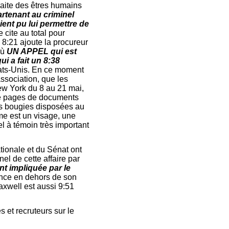
raite des êtres humains
artenant au criminel
ient pu lui permettre de
 cite au total pour
 8:21 ajoute la procureur
où
UN APPEL qui est
a fait un 8:38
États-Unis. En ce moment
ssociation, que les
ew York du 8 au 21 mai,
e pages de documents
 des bougies disposées au
me est un visage, une
el à témoin très important
tionale et du Sénat ont
el de cette affaire par
t impliquée par le
ence en dehors de son
axwell est aussi 9:51
 et recruteurs sur le