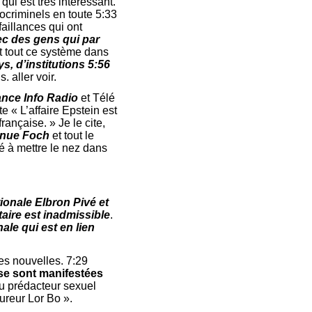
qui est très intéressant.
docriminels en toute 5:33
faillances qui ont
c des gens qui par
t tout ce système dans
s, d’institutions 5:56
. aller voir.
rance Info Radio
et Télé
ite « L’affaire Epstein est
rançaise. » Je le cite,
venue Foch
et tout le
dé à mettre le nez dans
ionale Elbron Pivé et
aire est inadmissible
.
ale qui est en lien
mes nouvelles. 7:29
 sont manifestées
u prédacteur sexuel
cureur Lor Bo ».