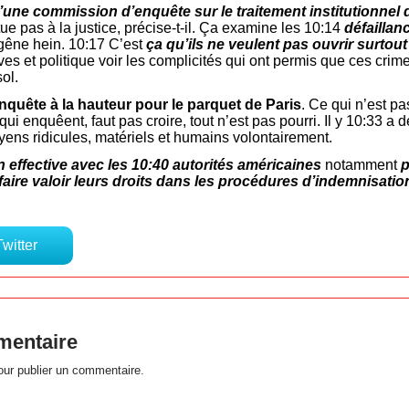
’une commission d’enquête sur le traitement institutionnel d
tue pas à la justice, précise-t-il. Ça examine les 10:14
défaillan
 gêne hein. 10:17 C’est
ça qu’ils ne veulent pas ouvrir surtou
ves et politique voir les complicités qui ont permis que ces crime
ol.
quête à la hauteur pour le parquet de Paris
. Ce qui n’est pas
ui enquêent, faut pas croire, tout n’est pas pourri. Il y 10:33 a d
ens ridicules, matériels et humains volontairement.
 effective avec les 10:40 autorités américaines
notamment
p
faire valoir leurs droits dans les procédures d’indemnisatio
Twitter
mentaire
ur publier un commentaire.