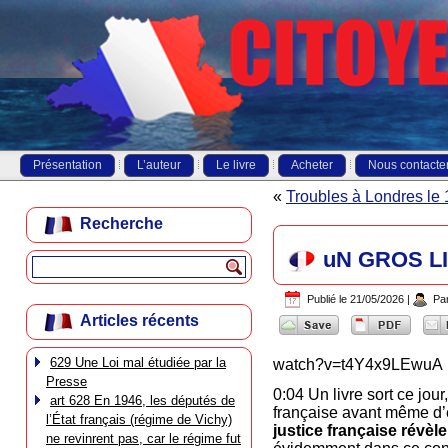
Présentation
L’auteur
Le livre
Acheter
Nous contacte
«
Troubles à Londres le 
Recherche
uN GROS LI
Publié le
21/05/2026
|
Pa
Articles récents
629 Une Loi mal étudiée par la
watch?v=t4Y4x9LEwuA
Presse
0:04 Un livre sort ce jour
art 628 En 1946, les députés de
française avant même d’
l’État français (régime de Vichy)
justice française révèle
ne revinrent pas, car le régime fut