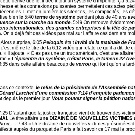
ette dérive duelle, il décrit tout un système d’impunité. Ça 5:24 
 richesse et les connexions puissantes permettaient ces actes pé
décennies. Il met en lumière les silences, les complicités, les dé
ilise bien
le
5:40
terme de système
pendant plus de 40 ans
ave
nfluence sur la marche du monde
. 5:49 On retrouve évidemmen
ns internationales, des grandes entreprises à la tête de pay
. On a déjà fait des vidéos pas mal sur l’affaire ces derniers mois
. Alors surprise, 6:05
Peloquin
était
invité de la matinale de F
 c’est même le titre de la 6:12 vidéo qui relate ce qu’il a dit. Je c
. » Il ajoute, « C’es pas une un truc américain, c’est une affaire f
même «
L’épicentre du système, c’était Paris, le fameux 22 A
 a 6:35 dans cette affaire beaucoup de
verrou
qui font qu’on a tar
ans ce contexte,
le refus de la présidente de l’Assemblée nat
Gérard Larchet d’une commission 7:14 d’enquête parlement
t depuis le premier jour.
Vous pouvez signer la pétition nation
. 7:25 D’autant que la justice française vient de trouver des victi
MAI
. Le titre affaire
une DIZAINE DE NOUVELLES VICTIMES se
aris.
…. 7:43 « Une dizaine de nouvelles victimes présumées d
ifesté auprès du parquet de Paris a fait savoir ce 17 mai la pro