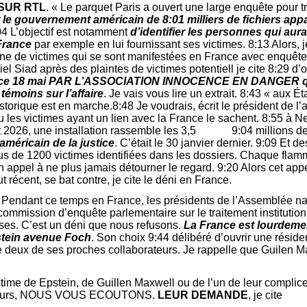
SUR RTL
. « Le parquet Paris a ouvert une large enquête pour t
r le gouvernement américain de 8:01 milliers de fichiers app
4 L’objectif est notamment
d’identifier les personnes qui aura
 France
par exemple en lui fournissant ses victimes. 8:13 Alors, je
taine de victimes qui se sont manifestées en France avec enquête
l Siad après des plaintes de victimes potentiell je cite 8:29 d’
 ce 18 mai PAR L’ASSOCIATION INNOCENCE EN DANGER qui 
émoins sur l’affaire
. Je vais vous lire un extrait. 8:43 « aux 
rique est en marche.8:48 Je voudrais, écrit le président de l’a
 les victimes ayant un lien avec la France le sachent. 8:55 à N
t 2026, une installation rassemble les 3,5 9:04 millions d
américain de la justice
. C’était le 30 janvier dernier. 9:09 Et
s de 1200 victimes identifiées dans les dossiers. Chaque flam
un appel à ne plus jamais détourner le regard. 9:20 Alors cet app
ut récent, se bat contre, je cite le déni en France.
« Pendant ce temps en France, les présidents de l’Assemblée na
commission d’enquête parlementaire sur le traitement institutionn
aises. C’est un déni que nous refusons.
La France est lourdemen
stein avenue Foch
. Son choix 9:44 délibéré d’ouvrir une résid
de deux de ses proches collaborateurs. Je rappelle que Guilen M
time de Epstein, de Guillen Maxwell ou de l’un de leur complices
 ailleurs, NOUS VOUS ECOUTONS.
LEUR DEMANDE
, je cite