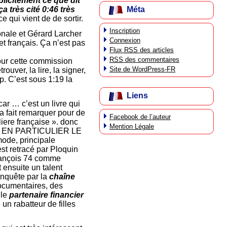
plicitement ce que dit
Méta
 très cité 0:46 très
e qui vient de de sortir.
Inscription
nale et Gérard Larcher
Connexion
t français. Ça n’est pas
Flux
RSS
des articles
RSS
des commentaires
pour cette commission
Site de WordPress-FR
ouver, la lire, la signer,
p. C’est sous 1:19 la
Liens
ar … c’est un livre qui
eja fait remarquer pour de
Facebook de l’auteur
liere française ». donc
Mention Légale
UME EN PARTICULIER LE
 mode, principale
st retracé par Ploquin
François 74 comme
 ensuite un talent
enquête par la
chaîne
documentaires, des
 le
partenaire financier
 un rabatteur de filles