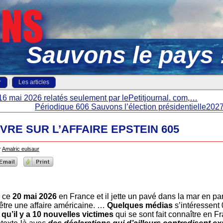
Sauvons le pays 
r
Les articles
16 mai 2026 relatés seulement par lePetitjournal. com,…
Périodique 606 Sauvons l’élection présidentielle20
VRE SUR L’AFFAIRE EPSTEIN 605
r
Amalric eulsaur
, ce
20 mai 2026
en France et il jette un pavé dans la mar en par
être une affaire américaine. …
Quelques médias
s’intéressent 0
 qu’il y a 10 nouvelles victimes
qui se sont fait connaître en F