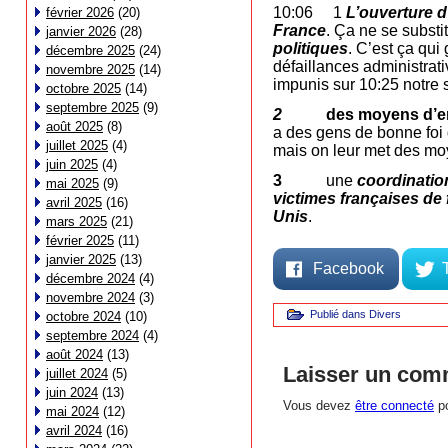
10:06 1
L’ouverture d
février 2026
(20)
France
. Ça ne se substi
janvier 2026
(28)
politiques
. C’est ça qui
décembre 2025
(24)
défaillances administrati
novembre 2025
(14)
impunis sur 10:25 notre s
octobre 2025
(14)
septembre 2025
(9)
2
des moyens d’en
août 2025
(8)
a des gens de bonne foi q
juillet 2025
(4)
mais on leur met des moy
juin 2025
(4)
3
une
coordination
mai 2025
(9)
victimes françaises de 
avril 2025
(16)
Unis
.
mars 2025
(21)
février 2025
(11)
janvier 2025
(13)
Facebook
décembre 2024
(4)
novembre 2024
(3)
Publié dans
Divers
octobre 2024
(10)
septembre 2024
(4)
août 2024
(13)
Laisser un com
juillet 2024
(5)
juin 2024
(13)
Vous devez
être connecté
po
mai 2024
(12)
avril 2024
(16)