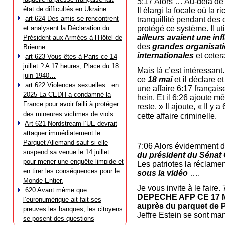
5:17 Alors … Au-delà de c
état de difficultés en Ukraine
Il élargi la focale où la
art 624 Des amis se rencontrent
tranquillité pendant des 
et analysent la Déclaration du
protégé ce système. Il ut
ailleurs avaient une i
Président aux Armées à l’Hôtel de
des
grandes organisatio
Brienne
internationales
et cetera
art 623 Vous êtes à Paris ce 14
juillet ? A 17 heures, Place du 18
Mais là c’est intéressant
juin 1940…
ce
18 mai
et il déclare et
art 622 Violences sexuelles : en
une affaire 6:17 française
2025 La CEDH a condamné la
hein. Et il 6:26 ajoute 
France pour avoir failli à protéger
reste. » Il ajoute, « Il y
des mineures victimes de viols
cette affaire criminelle.
Art 621 Nordstream l’UE devrait
attaquer immédiatement le
Parquet Allemand sauf si elle
7:06 Alors évidemment d
suspend sa venue le 14 juillet
du président du Sénat 
pour mener une enquête limpide et
Les patriotes la réclamen
en tirer les conséquences pour le
sous la vidéo
….
Monde Entier.
Je vous invite à le faire
620 Avant même que
DEPECHE AFP CE 17 
l’euronumérique ait fait ses
auprès du parquet de P
preuves les banques, les citoyens
Jeffre Estein se sont man
se posent des questions