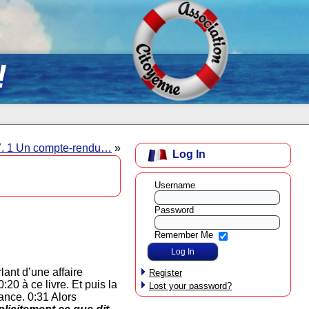
!
27. 1 Un compte-rendu…
»
Log In
Username
Password
Remember Me
lant d’une affaire
Register
:20 à ce livre. Et puis la
Lost your password?
rance. 0:31 Alors