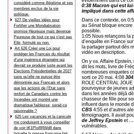
évidemment dans ce con
considéré comme illégitime et ses
0:38 Macron qui est lu
membres exclus de la vie
impliqué dans cette aff
politique.
Dans ce contexte, on 0:
627 De vieilles idées pour
au Sénat bloque encore u
Fortifier une Mondialisation
possible.
promise Heureuse mais devenue
1:05 Nous relançons la pé
Peureuse de tout ce qui n’est pas
d’enquête en France sur le
Elle, formulé ou non.
la partager partout dès 
Art 626 Créer une Loi pour
vidéo en description.
protéger les Français du résultat
d’une ingérence étrangère qui
On y va. Affaire Epstein
devrait se produire juste avant les
dit les mots, livre de Fré
Elections Présidentielles de 2027
nombreuses enquetes coura
sans qu’elle ne puisse être
sorti ce 20 mai. 4:08
304
démontrée aux Français et alors
ROLE CENTRAL JOUE
pourvoyeur de jeunes ado
que les actions de l’Etat sans
dans les années déjà dès
renfort de Canadairs contre les
chasseur de fille pour s
Incendies ont montré une
influent dans le monde 
dramatique faiblesse, serait-ce
CBS
4:55 et d’autres ale
raisonnable ?
témoignages. Il avait pour
625 Les vacances et la canicule
de Jeffrey Epstein
et ….
me conduisent à vous conseiller
vulnérables.
de voir tK1PIoRRWd8 dans
laquelle la presse française fait