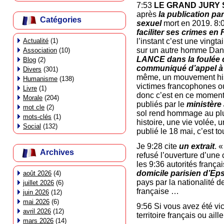
7:53
LE GRAND JURY 
après
la publication pa
Catégories
sexuel
mort en 2019. 8:0
faciliter ses crimes en
Actualité
(1)
l’instant c’est une ving
sur un autre homme Danie
Association
(10)
LANCE dans la foulée
Blog
(2)
communiqué d’appel à t
Divers
(301)
même, un mouvement histo
Humanisme
(138)
victimes francophones ou
Livre
(1)
donc c’est en ce momen
Morale
(204)
publiés par le
ministère 
mot cle
(2)
sol rend hommage au plu
mots-clés
(1)
histoire, une vie volée, 
Social
(132)
publié le 18 mai, c’est to
Je 9:28 cite
un extrait
. 
Archives
refusé l’ouverture d’une 
les 9:36 autorités franç
domicile parisien d’Ep
août 2026
(4)
pays par la nationalité 
juillet 2026
(6)
française …
juin 2026
(12)
mai 2026
(6)
9:56 Si vous avez été vic
avril 2026
(12)
territoire français ou
mars 2026
(14)