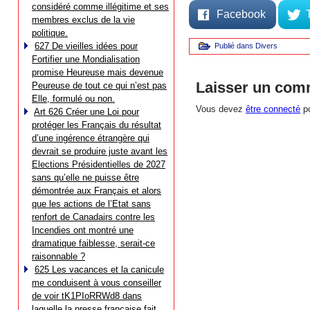
considéré comme illégitime et ses
Facebook
membres exclus de la vie
politique.
627 De vieilles idées pour
Publié dans
Divers
Fortifier une Mondialisation
promise Heureuse mais devenue
Laisser un com
Peureuse de tout ce qui n’est pas
Elle, formulé ou non.
Vous devez
être connecté
po
Art 626 Créer une Loi pour
protéger les Français du résultat
d’une ingérence étrangère qui
devrait se produire juste avant les
Elections Présidentielles de 2027
sans qu’elle ne puisse être
démontrée aux Français et alors
que les actions de l’Etat sans
renfort de Canadairs contre les
Incendies ont montré une
dramatique faiblesse, serait-ce
raisonnable ?
625 Les vacances et la canicule
me conduisent à vous conseiller
de voir tK1PIoRRWd8 dans
laquelle la presse française fait