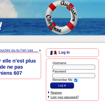
!
oucles ou tu t’en vas …
»
Log In
 elle n’est plus
Username
 de ne pas
Password
oniens 607
Remember Me
Register
Lost your password?