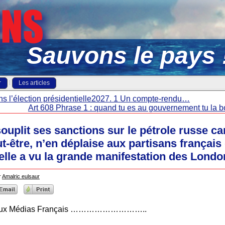
Sauvons le pays 
r
Les articles
s l’élection présidentielle2027. 1 Un compte-rendu…
Art 608 Phrase 1 : quand tu es au gouvernement tu la b
uplit ses sanctions sur le pétrole russe car
t-être, n’en déplaise aux partisans français
 elle a vu la grande manifestation des Lond
r
Amalric eulsaur
et aux Médias Français ………………………..