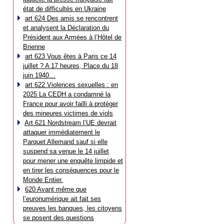
état de difficultés en Ukraine
art 624 Des amis se rencontrent
et analysent la Déclaration du
Président aux Armées à l’Hôtel de
Brienne
art 623 Vous êtes à Paris ce 14
juillet ? A 17 heures, Place du 18
juin 1940…
art 622 Violences sexuelles : en
2025 La CEDH a condamné la
France pour avoir failli à protéger
des mineures victimes de viols
Art 621 Nordstream l’UE devrait
attaquer immédiatement le
Parquet Allemand sauf si elle
suspend sa venue le 14 juillet
pour mener une enquête limpide et
en tirer les conséquences pour le
Monde Entier.
620 Avant même que
l’euronumérique ait fait ses
preuves les banques, les citoyens
se posent des questions