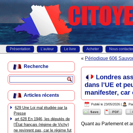
Présentation
L’auteur
Le livre
Acheter
Nous contacte
«
Périodique 606 Sauvon
Recherche
Londres asso
dans l’UE et peu
manifester, car
Articles récents
Publié le
23/05/2026
|
Pa
629 Une Loi mal étudiée par la
Presse
art 628 En 1946, les députés de
Quant au Parlement 
l’État français (régime de Vichy)
ne revinrent pas, car le régime fut