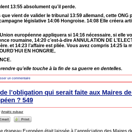
ulent 13:55 absolument qu’il perde.
 que vient de valider le tribunal 13:59 allemand, cette ONG 
 campagne législative 14:06 Hongroise. 14:08 Elle créera arti
L’Union européenne appliquera si 14:16 nécessaire, si elle vo
udence roumaine, 14:20 c’est-à-dire ANNULATION DE L’ELECT
re. et 14:23 l’affaire est pliée. Vous avez compris 14:25 l
JOURD’HUI EN HONGRIE,
ANCE.
endre qu’elle touche à la fin de sa guerre en dentelles.
isser un commentaire
e l’obligation qui serait faite aux Maires d
opéen ? 549
r
Amalric eulsaur
 le drapeau Européen était laissée à l’appréciation des Maires 