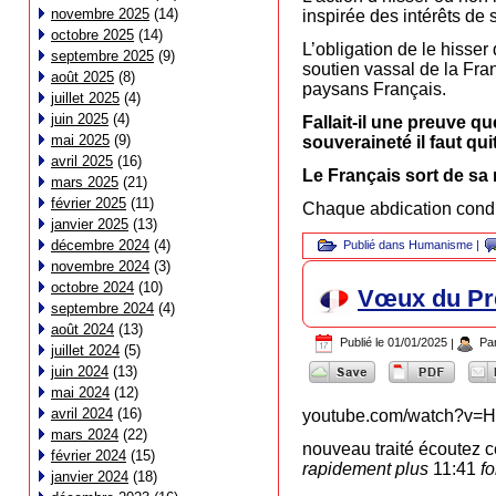
novembre 2025
(14)
inspirée des intérêts de 
octobre 2025
(14)
L’obligation de le hisser
septembre 2025
(9)
soutien vassal de la Fran
août 2025
(8)
paysans Français.
juillet 2025
(4)
juin 2025
(4)
Fallait-il une preuve qu
mai 2025
(9)
souveraineté il faut quit
avril 2025
(16)
Le Français sort de sa
mars 2025
(21)
février 2025
(11)
Chaque abdication condu
janvier 2025
(13)
décembre 2024
(4)
Publié dans
Humanisme
|
novembre 2024
(3)
octobre 2024
(10)
Vœux du Pré
septembre 2024
(4)
août 2024
(13)
Publié le
01/01/2025
|
Pa
juillet 2024
(5)
juin 2024
(13)
mai 2024
(12)
avril 2024
(16)
youtube.com/watch?v=H
mars 2024
(22)
nouveau traité écoutez ce
février 2024
(15)
rapidement plus
11:41
f
janvier 2024
(18)