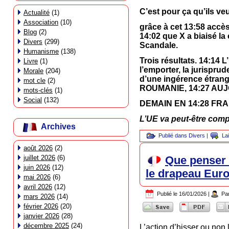
C’est pour ça qu’ils ve
Actualité
(1)
Association
(10)
grâce à cet 13:58 accès
Blog
(2)
14:02 que X a biaisé la
Divers
(299)
Scandale.
Humanisme
(138)
Trois résultats. 14:14 
Livre
(1)
l’emporter, la jurispr
Morale
(204)
d’une ingérence étrangè
mot cle
(2)
ROUMANIE, 14:27 AU
mots-clés
(1)
Social
(132)
DEMAIN EN 14:28 FR
L’UE va peut-être compr
Archives
Publié dans
Divers
|
La
août 2026
(2)
juillet 2026
(6)
Que penser d
juin 2026
(12)
le drapeau Eur
mai 2026
(6)
avril 2026
(12)
Publié le
16/01/2026
|
Pa
mars 2026
(14)
février 2026
(20)
janvier 2026
(28)
décembre 2025
(24)
L’action d’hisser ou non