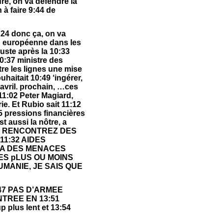
re, on va défendre la
 à faire 9:44 de
4 donc ça, on va
on européenne dans les
uste après la 10:33
0:37 ministre des
tre les lignes une mise
haitait 10:49 ‘ingérer,
 avril. prochain, …ces
11:02 Peter Magiard,
e. Et Rubio sait 11:12
5 pressions financières
t aussi la nôtre, a
11:27 RENCONTREZ DES
11:32 AIDES
 A DES MENACES
CES pLUS OU MOINS
UMANIE, JE SAIS QUE
3:47 PAS D’ARMEE
TREE EN 13:51
plus lent et 13:54