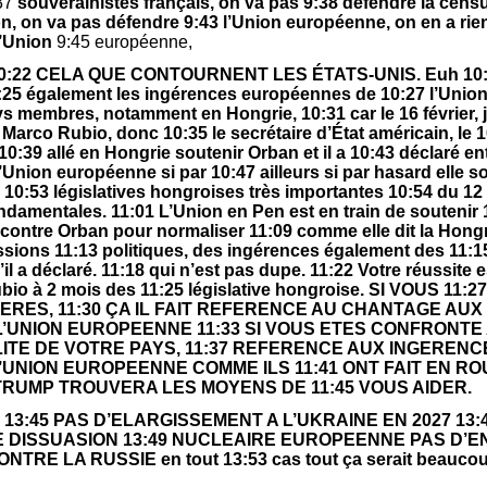
:37
souverainistes français, on va pas 9:38 défendre la censu
on, on va pas défendre 9:43 l’Union européenne, on en a rien
l’Union
9:45 européenne,
E 10:22 CELA QUE CONTOURNENT LES ÉTATS-UNIS. Euh 10:2
 10:25 également les ingérences européennes de 10:27 l’Uni
s membres, notamment en Hongrie, 10:31 car le 16 février, j
arco Rubio, donc 10:35 le secrétaire d’État américain, le 1
 10:39 allé en Hongrie soutenir Orban et il a 10:43 déclaré en
’Union européenne si par 10:47 ailleurs si par hasard elle sou
 10:53 législatives hongroises très importantes 10:54 du 12
ndamentales. 11:01 L’Union en Pen est en train de soutenir 
contre Orban pour normaliser 11:09 comme elle dit la Hongri
essions 11:13 politiques, des ingérences également des 11:1
il a déclaré. 11:18 qui n’est pas dupe. 11:22 Votre réussite es
ubio à 2 mois des 11:25 législative hongroise. SI VOUS 
ERES, 11:30 ÇA IL FAIT REFERENCE AU CHANTAGE AUX 
’UNION EUROPEENNE 11:33 SI VOUS ETES CONFRONTE
ILITE DE VOTRE PAYS, 11:37 REFERENCE AUX INGEREN
’UNION EUROPEENNE COMME ILS 11:41 ONT FAIT EN RO
 TRUMP TROUVERA LES MOYENS DE 11:45 VOUS AIDER.
n’y a 13:45 PAS D’ELARGISSEMENT A L’UKRAINE EN 2027 1
DISSUASION 13:49 NUCLEAIRE EUROPEENNE PAS D’EN
E LA RUSSIE en tout 13:53 cas tout ça serait beaucoup 