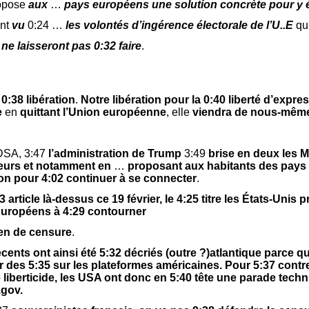
opose
aux
…
pays
européens
une solution concrète pour y
ont
vu
0:24 …
les volontés d’ingérence
électorale de
l’U..E
qui
s ne laisseront pas 0:32 faire
.
 0:38 libération
.
Notre libération
pour la 0:40 liberté d’expre
e
en
quittant l’Union européenne
, elle
viendra de nous-mêm
 DSA, 3:47
l’administration de Trump
3:49
brise en deux les M
seurs et notamment
en
…
proposant aux habitants des pays 
n pour 4:02 continuer à se connecter
.
 article là-dessus ce 19 février, le 4:25 titre les États-Unis
 Européens à 4:29 contourner
en de censure
.
écents ont ainsi été 5:32 décriés (outre ?)atlantique parce qu
 des 5:35 sur les plateformes américaines. Pour 5:37 contr
liberticide, les USA ont donc en 5:40 tête une parade techn
.gov.