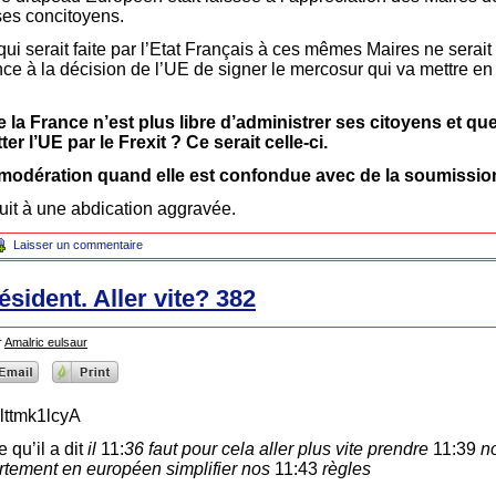
ses concitoyens.
 qui serait faite par l’Etat Français à ces mêmes Maires ne serait
ce à la décision de l’UE de signer le mercosur qui va mettre en di
e la France n’est plus libre d’administrer ses citoyens et que
ter l’UE par le Frexit ? Ce serait celle-ci.
 modération quand elle est confondue avec de la soumission
it à une abdication aggravée.
Laisser un commentaire
sident. Aller vite? 382
r
Amalric eulsaur
lttmk1lcyA
 qu’il a dit
il
11:
36 faut pour cela aller plus vite prendre
11:39
n
ortement en européen simplifier nos
11:43
règles