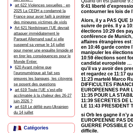
Quand on est patriote 9
art 622 Violences sexuelles : en
9:41 liberté d’expressi
2025 La CEDH a condamné la
contourner les lois de 
France pour avoir failli à protéger
Alors, il y a PAS QU
des mineures victimes de viols
suivre de près. Il y a
Art 621 Nordstream l’UE devrait
élections 10:29 des pay
attaquer immédiatement le
conférence de Munich, M
Parquet Allemand sauf si elle
affaires étrangères est
suspend sa venue le 14 juillet
en 10:46 garde contre l
pour mener une enquête limpide et
manipuler les élections
en tirer les conséquences pour le
10:59 élections sont fo
Monde Entier.
candidat européiste … 
620 Avant même que
qu’il va y avoir des pr
l’euronumérique ait fait ses
et regardez ce 11:17 qu’
preuves les banques, les citoyens
11:23 martelé Marco R
se posent des questions
DIFFICULTES FINANCI
EUROPEENNES PAR L
art 619 Toute l’UE s’est-elle
11:35 POUR LA STAB
acclimatée à la chaleur des 26-27
11:39 SECRETES DE L
juin 2026 ?
LE 11:43 PRESIDENT
art 618 Le défilé euro-Ukrainien
du 14 juillet
si Orb les gagne il 
EUROPEENNE PAS DE 
GUERRE POSSIBLE CONTR
Catégories
difficile.