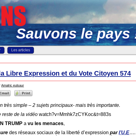
Sauvons le pays 
r
Les articles
la Libre Expression et du Vote Citoyen 574
r
Amalric eulsaur
on très simple – 2 sujets principaux- mais très importante.
e reste de la vidéo
watch?v=Mmhk7zCYKoc&t=883s
ON TRUMP
a
vu les menaces
,
sure
des réseaux sociaux de la liberté d’expression
par
l’U.E
….