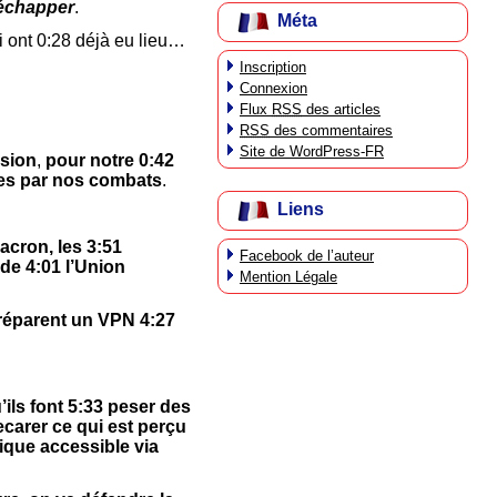
 échapper
.
Méta
 ont 0:28 déjà eu lieu…
Inscription
Connexion
Flux
RSS
des articles
RSS
des commentaires
Site de WordPress-FR
ssion
,
pour notre 0:42
es par nos combats
.
Liens
acron, les 3:51
Facebook de l’auteur
de 4:01 l’Union
Mention Légale
 préparent un VPN 4:27
’ils font 5:33 peser des
ecarer ce qui est perçu
ique accessible via