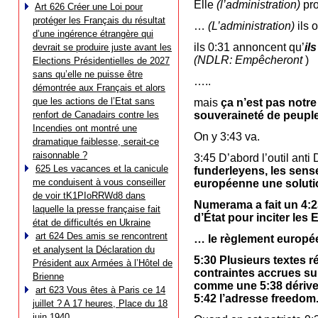
Elle
(l’administration)
pr
Art 626 Créer une Loi pour
protéger les Français du résultat
…
(L’administration)
ils 
d’une ingérence étrangère qui
ils 0:31 annoncent qu’
il
devrait se produire juste avant les
(NDLR: Empêcheront
)
Elections Présidentielles de 2027
sans qu’elle ne puisse être
…..
démontrée aux Français et alors
que les actions de l’Etat sans
mais
ça n’est pas notre
renfort de Canadairs contre les
souveraineté de peupl
Incendies ont montré une
On y 3:43 va.
dramatique faiblesse, serait-ce
raisonnable ?
3:45 D’abord l’outil anti
625 Les vacances et la canicule
funderleyens, les sen
me conduisent à vous conseiller
européenne une solutio
de voir tK1PIoRRWd8 dans
Numerama a fait un 4:23
laquelle la presse française fait
d’État pour inciter les
état de difficultés en Ukraine
art 624 Des amis se rencontrent
… le règlement europé
et analysent la Déclaration du
5:30 Plusieurs textes r
Président aux Armées à l’Hôtel de
contraintes accrues sur
Brienne
comme une 5:38 dérive 
art 623 Vous êtes à Paris ce 14
5:42 l’adresse freedom
juillet ? A 17 heures, Place du 18
juin 1940…