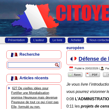
Présentation
L’auteur
Le livre
Acheter
Nous contacte
européen
Recherche
Défense de 
Publié le
20/02/2026
|
Pa
Articles récents
Je vous livre l’introducti
627 De vieilles idées pour
vous pourrez visionner l
Fortifier une Mondialisation
promise Heureuse mais devenue
0:08
L’ADMINISTRATI
Peureuse de tout ce qui n’est pas
0:11 les
projets de cen
Elle, formulé ou non.