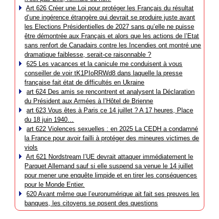
Art 626 Créer une Loi pour protéger les Français du résultat
d’une ingérence étrangère qui devrait se produire juste avant
les Elections Présidentielles de 2027 sans qu’elle ne puisse
être démontrée aux Français et alors que les actions de l’Etat
sans renfort de Canadairs contre les Incendies ont montré une
dramatique faiblesse, serait-ce raisonnable ?
625 Les vacances et la canicule me conduisent à vous
conseiller de voir tK1PIoRRWd8 dans laquelle la presse
française fait état de difficultés en Ukraine
art 624 Des amis se rencontrent et analysent la Déclaration
du Président aux Armées à l’Hôtel de Brienne
art 623 Vous êtes à Paris ce 14 juillet ? A 17 heures, Place
du 18 juin 1940…
art 622 Violences sexuelles : en 2025 La CEDH a condamné
la France pour avoir failli à protéger des mineures victimes de
viols
Art 621 Nordstream l’UE devrait attaquer immédiatement le
Parquet Allemand sauf si elle suspend sa venue le 14 juillet
pour mener une enquête limpide et en tirer les conséquences
pour le Monde Entier.
620 Avant même que l’euronumérique ait fait ses preuves les
banques, les citoyens se posent des questions