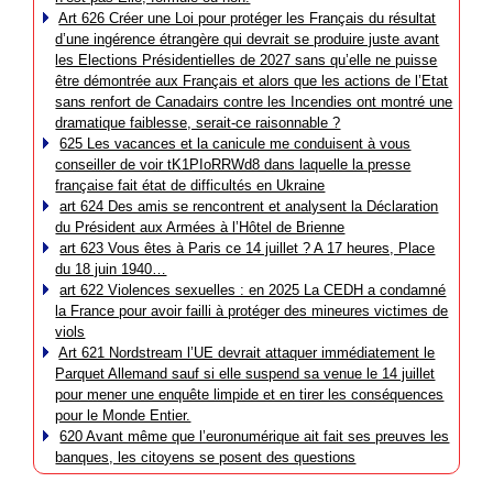
Art 626 Créer une Loi pour protéger les Français du résultat
d’une ingérence étrangère qui devrait se produire juste avant
les Elections Présidentielles de 2027 sans qu’elle ne puisse
être démontrée aux Français et alors que les actions de l’Etat
sans renfort de Canadairs contre les Incendies ont montré une
dramatique faiblesse, serait-ce raisonnable ?
625 Les vacances et la canicule me conduisent à vous
conseiller de voir tK1PIoRRWd8 dans laquelle la presse
française fait état de difficultés en Ukraine
art 624 Des amis se rencontrent et analysent la Déclaration
du Président aux Armées à l’Hôtel de Brienne
art 623 Vous êtes à Paris ce 14 juillet ? A 17 heures, Place
du 18 juin 1940…
art 622 Violences sexuelles : en 2025 La CEDH a condamné
la France pour avoir failli à protéger des mineures victimes de
viols
Art 621 Nordstream l’UE devrait attaquer immédiatement le
Parquet Allemand sauf si elle suspend sa venue le 14 juillet
pour mener une enquête limpide et en tirer les conséquences
pour le Monde Entier.
620 Avant même que l’euronumérique ait fait ses preuves les
banques, les citoyens se posent des questions