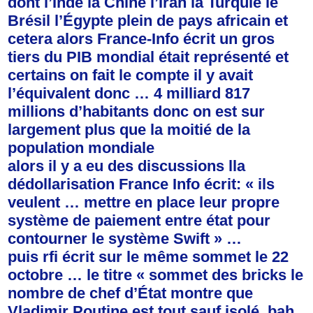
dont l’Inde la Chine l’Iran la Turquie le
Brésil l’Égypte plein de pays africain et
cetera alors France-Info écrit un gros
tiers du PIB mondial était représenté et
certains on fait le compte il y avait
l’équivalent donc … 4 milliard 817
millions d’habitants donc on est sur
largement plus que la moitié de la
population mondiale
alors il y a eu des discussions lla
dédollarisation France Info écrit: « ils
veulent … mettre en place leur propre
système de paiement entre état pour
contourner le système Swift » …
puis rfi écrit sur le même sommet le 22
octobre … le titre « sommet des bricks le
nombre de chef d’État montre que
Vladimir Poutine est tout sauf isolé. bah