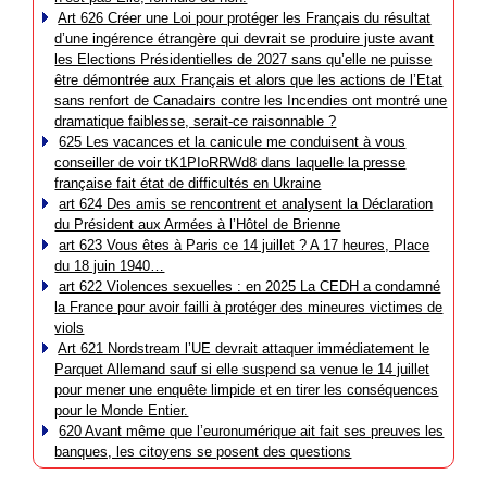
Art 626 Créer une Loi pour protéger les Français du résultat
d’une ingérence étrangère qui devrait se produire juste avant
les Elections Présidentielles de 2027 sans qu’elle ne puisse
être démontrée aux Français et alors que les actions de l’Etat
sans renfort de Canadairs contre les Incendies ont montré une
dramatique faiblesse, serait-ce raisonnable ?
625 Les vacances et la canicule me conduisent à vous
conseiller de voir tK1PIoRRWd8 dans laquelle la presse
française fait état de difficultés en Ukraine
art 624 Des amis se rencontrent et analysent la Déclaration
du Président aux Armées à l’Hôtel de Brienne
art 623 Vous êtes à Paris ce 14 juillet ? A 17 heures, Place
du 18 juin 1940…
art 622 Violences sexuelles : en 2025 La CEDH a condamné
la France pour avoir failli à protéger des mineures victimes de
viols
Art 621 Nordstream l’UE devrait attaquer immédiatement le
Parquet Allemand sauf si elle suspend sa venue le 14 juillet
pour mener une enquête limpide et en tirer les conséquences
pour le Monde Entier.
620 Avant même que l’euronumérique ait fait ses preuves les
banques, les citoyens se posent des questions